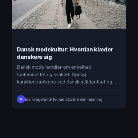
Dansk modekultur: Hvordan klæder
danskere sig
Dansk mode handler om enkelhed,
funktionalitet og kvalitet. Opdag
karaktertrækkene ved dansk stilidentitet og
hvordan det påvirker dit valg af tøj.
Ida Kragelund
·
19. jan 2026
·
8 min læsning
IK