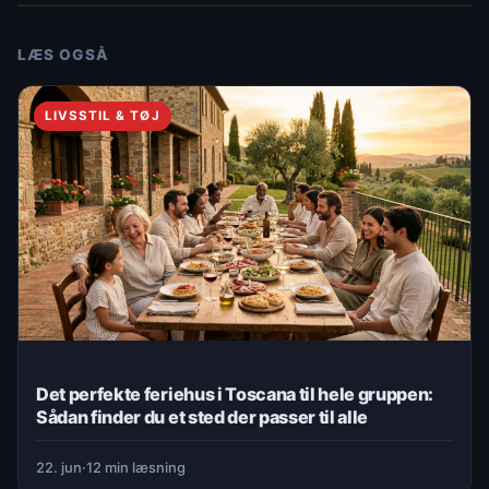
LÆS OGSÅ
LIVSSTIL & TØJ
Det perfekte feriehus i Toscana til hele gruppen:
Sådan finder du et sted der passer til alle
22. jun
·
12 min læsning